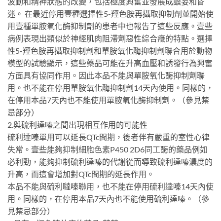
波動和精神狀態的改變，包括極度興奮並發展成譫妄和昏
迷。 在最近停用壹種選擇性5-羥色胺再攝取抑制劑並開始使
用壹種單胺氧化酶抑制劑的患者中也報告了這些反應。壹些
病例表現出類似於神經肌肉阻滯劑惡性綜合癥的特點。選擇
性5-羥色胺再攝取抑制劑和單胺氧化酶抑制劑聯合用於動物
模型的試驗顯示，這些藥品可能在升高血壓和誘發行為興奮
方面具有協同作用。因此本品不能與單胺氧化酶抑制劑聯
用。也不能在停用單胺氧化酶抑制劑14天內使用。同樣的，
在停用本品7天內也不能使用單胺氧化酶抑制劑。（參見禁
忌部分）
2.與硫利達嗪之間出現相互作用的可能性
硫利達嗪單用可以延長QTc間期，後者伴有嚴重的室性心律
失常。壹些能夠抑制細胞色素P450 2D6同工酶的藥品例如
必利勁，能夠抑制硫利達嗪的代謝從而導致硫利達嗪濃度的
升高，而這會增加對QTc間期的延長作用。
本品不能與硫利噠嗪聯用，也不能在停用硫利達嗪14天內使
用。同樣的，在停用本品7天內也不能使用硫利達嗪。（參
見禁忌部分）