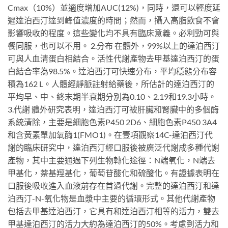
Cmax（10%）並適度增加AUC(12%)，同時，還可以輕度延
遲達泊西汀達到峰值濃度的時間；然而，攝入高脂飲食不會
影響吸收的程度。這些變化均不具有臨床意義。必利勁可與
餐同服，也可以不用。 2.分布 在體外，99%以上的達泊西汀
可與人血清蛋白相結合。活性代謝產物去甲基達泊西汀的蛋
白結合率為98.5%。達泊西汀可快速分布，平均穩態分布容
積為162 L。人體經靜脈註射給藥後，所估計的達泊西汀的
平均早、中、終末期半衰期分別為0.10、2.19和19.3小時。
3.代謝 體外研究表明，達泊西汀可被肝臟和腎臟中的多個酶
系統清除，主要是細胞色素P450 2D6、細胞色素P450 3A4
和含黃素單加氧酶1(FMO1)。在壹項觀察14C-達泊西汀代
謝的臨床研究中，達泊西汀經口服後被廣泛代謝成多種代謝
產物，其中主要通過下列生物轉化途徑：N端氧化，N端去
甲基化，萘基羥基化，葡萄苷酸化和硫酸化。有證據表明在
口服後吸收進入血液前存在首過代謝。完整的達泊西汀和達
泊西汀-N-氧化物是血漿中主要的循環形式。其他代謝產物
包括去甲基達泊西汀，它具有和達泊西汀相等的活力，雙去
甲基達泊西汀的活力大約為達泊西汀的50%。考慮到活力和