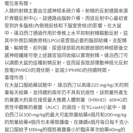
電位差有關。
人類的射精主要由交感神經系統介導。射精的反射通路來源
於脊髓反射中心，該通路由腦幹介導，而該反射中心最初會
受到許多腦核(內側視前核和下腦室旁核)的影響。在大鼠
中，達泊西汀通過作用於脊椎上水平抑制射精驅動反射，這
其中外側巨細胞旁核(LPGi)是壹個必要的腦部結構。支配精
囊、輸精管、前列腺、尿道球部肌肉和膀胱頸的神經節後交
感神經纖維可使上述器官協同收縮以實現射精。達泊西汀可
以調節大鼠的這種射精反射，從而延長陰部運動神經元反射
放電(PMRD)的潛伏期，並減少PMRD的持續時間。
毒理作用：
在大鼠口服給藥試驗中， 達泊西汀以高達225 mg/kg/天的劑
量每天給藥，並持續約兩年仍不具有抗癌性，該劑量所產生
的暴露大約是在接受最大推薦人體劑量（MRHD）60MG的
男性中觀察的暴露（AUC）的兩倍。在TG.rasH小鼠中，達
泊西汀以100 mg/kg的最大可能劑量給藥6個月和200 mg/kg
的劑量給藥4個月也未導致腫瘤，在連續6個月每日每千克小
鼠口服給予100mg的穩態暴露量小於臨床單次給藥60mg的