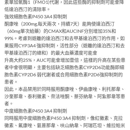
素單加氧酶1（FMO1)代謝，因此這些酶的抑制劑可能會降
低達泊西汀的清除率。
強效細胞色素P450 3A4 抑制劑
酮康唑（200mg,每天兩次，持續7天）能夠使達泊西汀
（60mg單次給藥）的CMAX和AUCINF分別增加35%和
99%。考慮到遊離的達泊西汀和去甲基達泊西汀的作用，如
果服用CYP3A4 強抑制劑，活性部分（遊離的達泊西汀和去
甲基達泊西汀的總和）的最大血藥濃度可能會
升高大約25%，AUC可能會增加壹倍，這樣的升高在某些患
者中會很明顯，主要包括缺乏細胞色素CYP2D6功能酶即細
胞色素CYP2D6 弱代謝者或合用細胞色素P2D6強抑制劑的
患者。
因此，本品禁用於同時服用酮康唑、伊曲康唑、利托那韋、
沙奎那韋、泰利黴素、奈法唑酮、萘芬納韋、阿紮那韋等患
者。
中度細胞色素P450 3A4 抑制劑
同時服用中度細胞色素P450 3A4 抑制劑，像紅黴素、克拉
黴素、氟康唑、氨普那韋、呋山納韋、阿瑞匹坦、維拉帕米