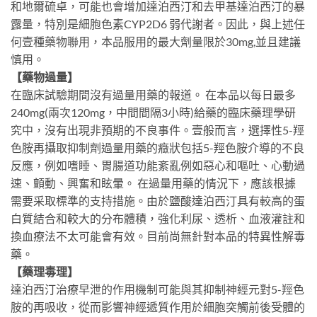
和地爾硫卓，可能也會增加達泊西汀和去甲基達泊西汀的暴
露量，特別是細胞色素CYP2D6 弱代謝者。因此，與上述任
何壹種藥物聯用，本品服用的最大劑量限於30mg,並且建議
慎用。
【藥物過量】
在臨床試驗期間沒有過量用藥的報道。 在本品以每日最多
240mg(兩次120mg，中間間隔3小時)給藥的臨床藥理學研
究中，沒有出現非預期的不良事件。壹般而言，選擇性5-羥
色胺再攝取抑制劑過量用藥的癥狀包括5-羥色胺介導的不良
反應，例如嗜睡、胃腸道功能紊亂例如惡心和嘔吐、心動過
速、顫動、興奮和眩暈。 在過量用藥的情況下，應該根據
需要采取標準的支持措施。由於鹽酸達泊西汀具有較高的蛋
白質結合和較大的分布體積，強化利尿、透析、血液灌註和
換血療法不太可能會有效。目前尚無針對本品的特異性解毒
藥。
【藥理毒理】
達泊西汀治療早泄的作用機制可能與其抑制神經元對5-羥色
胺的再吸收，從而影響神經遞質作用於細胞突觸前後受體的