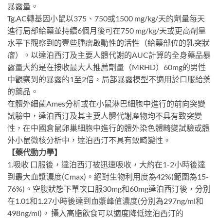
暴露量。
Tg.AC轉基因小鼠以375、750或1500 mg/kg/天的劑量每天
進行局部給藥並持續6個月後可在750 mg/kg/天或更高劑量
水平下觀察到的壹些腫瘤啟動性的活性（給藥部位的乳突狀
瘤）。以達泊西汀及主要人體代謝的AUC計算的全身藥品暴
露量大約是在接收最大人推薦劑量（MRHD）60mg的男性
中觀察到的暴露的1至2倍，局部暴露模型不適用於口服給藥
的藥品。
在體外細菌Ames分析或在小鼠淋巴細胞中進行的前向突變
試驗中，達泊西汀及其主要人體代謝產物均不具有致突變
性，在中國倉鼠卵巢細胞中進行的體外染色體畸變試驗或體
外小鼠微核分析中，達泊西汀不具有致畸變性。
【藥代動力學】
1.吸收 口服後，達泊西汀被迅速吸收，大約在1-2小時後達
到最大血漿濃度(Cmax)。絕對生物利用度為42%(範圍為15-
76%)。空腹狀態下單次口服30mg和60mg達泊西汀後，分別
在1.01和1.27小時後達到血漿峰值濃度(分別為297ng/ml和
498ng/ml)。 攝入高脂飲食可以適度降低達泊西汀的