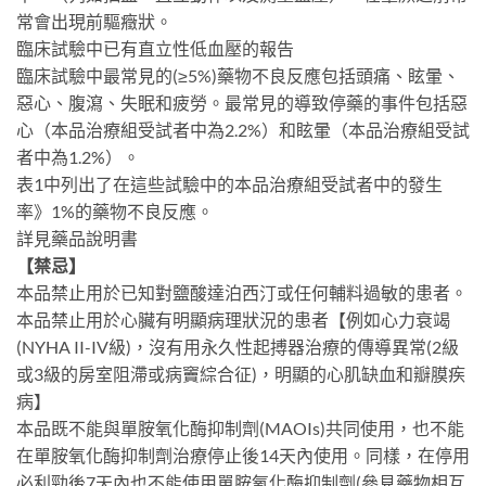
常會出現前驅癥狀。
臨床試驗中已有直立性低血壓的報告
臨床試驗中最常見的(≥5%)藥物不良反應包括頭痛、眩暈、
惡心、腹瀉、失眠和疲勞。最常見的導致停藥的事件包括惡
心（本品治療組受試者中為2.2%）和眩暈（本品治療組受試
者中為1.2%）。
表1中列出了在這些試驗中的本品治療組受試者中的發生
率》1%的藥物不良反應。
詳見藥品說明書
【禁忌】
本品禁止用於已知對鹽酸達泊西汀或任何輔料過敏的患者。
本品禁止用於心臟有明顯病理狀況的患者【例如心力衰竭
(NYHA II-IV級)，沒有用永久性起搏器治療的傳導異常(2級
或3級的房室阻滯或病竇綜合征)，明顯的心肌缺血和瓣膜疾
病】
本品既不能與單胺氧化酶抑制劑(MAOIs)共同使用，也不能
在單胺氧化酶抑制劑治療停止後14天內使用。同樣，在停用
必利勁後7天內也不能使用單胺氧化酶抑制劑(參見藥物相互