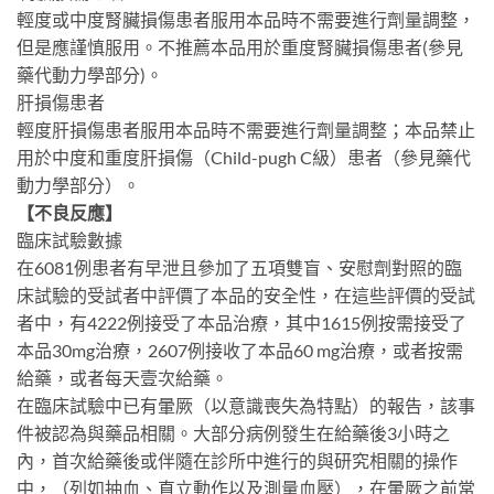
輕度或中度腎臟損傷患者服用本品時不需要進行劑量調整，
但是應謹慎服用。不推薦本品用於重度腎臟損傷患者(參見
藥代動力學部分)。
肝損傷患者
輕度肝損傷患者服用本品時不需要進行劑量調整；本品禁止
用於中度和重度肝損傷（Child-pugh C級）患者（參見藥代
動力學部分）。
【不良反應】
臨床試驗數據
在6081例患者有早泄且參加了五項雙盲、安慰劑對照的臨
床試驗的受試者中評價了本品的安全性，在這些評價的受試
者中，有4222例接受了本品治療，其中1615例按需接受了
本品30mg治療，2607例接收了本品60 mg治療，或者按需
給藥，或者每天壹次給藥。
在臨床試驗中已有暈厥（以意識喪失為特點）的報告，該事
件被認為與藥品相關。大部分病例發生在給藥後3小時之
內，首次給藥後或伴隨在診所中進行的與研究相關的操作
中，（列如抽血、直立動作以及測量血壓），在暈厥之前常