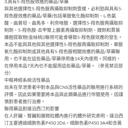
3.具有5-羥色胺效應的藥品/草藥
與其他選擇性5-羥色胺再攝取抑制劑壹樣，必利勁與具有5-
羥色胺效應的藥品/草藥(包括單胺氧化酶抑制劑、L-色氨
酸、曲普坦、曲馬多、利奈唑胺、選擇性5-羥色胺再攝取抑
制劑、5-羥色胺-去甲腎上腺素再攝取抑制劑、鋰劑和貫葉
連翹提取物(金絲桃))聯用可能會導致5-羥色胺效應的發生。
本品不能與其他與其他選擇性5-羥色胺再攝取抑制劑、單胺
氧化酶抑制劑或其他具有5-羥色胺相關效應的藥品/草藥聯
用。也不能在這些藥品/草藥停用後14天內使用。同樣的，
在停用本品7天內也不能服用這些藥品/草藥。（參見禁忌部
分）
中樞神經系統活性藥品
尚未在早泄患者中對本品與CNS活性藥品的聯用進行系統的
評價，因此如果需要將本品與此類藥品進行伴隨使用，因謹
慎對患者進行治療。
聯用藥品對達泊西汀的影響
在人肝臟、腎臟和腸微粒體內進行的體外研究表明，達泊西
汀主要通過細胞色素P450 2D6，細胞色素P450 3A4和含黃