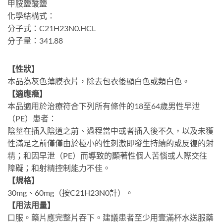
甲胺鹽酸鹽
化學結構式：
分子式：C21H23N0.HCL
分子量：341.88
【性狀】
本品為灰色薄膜衣片，除去包衣後顯白色或類白色。
【適應癥】
本品適用於治療符合下列所有條件的18至64歲男性早泄
（PE）患者：
陰莖在插入陰道之前、過程當中或者插入後不久，以及未獲
性滿足之前僅僅由於極小的性刺激即發生持續的或反復的射
精；和因早泄（PE）而導致的顯著性個人苦惱或人際交往
障礙；和射精控制能力不佳。
【規格】
30mg、60mg（按C21H23N0計）。
【用法用量】
口服。藥片應完整片吞下。建議患者至少用壹滿杯水送服藥