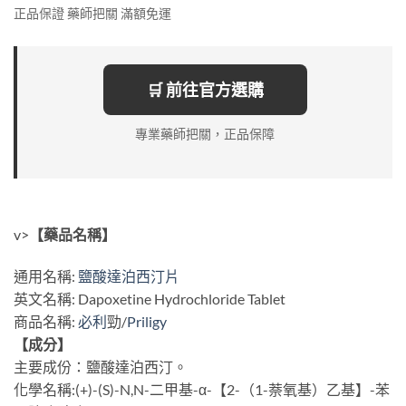
正品保證 藥師把關 滿額免運
🛒 前往官方選購
專業藥師把關，正品保障
v>
【藥品名稱】
通用名稱:
鹽酸達泊西汀片
英文名稱: Dapoxetine Hydrochloride Tablet
商品名稱:
必利
勁/
Priligy
【成分】
主要成份：鹽酸達泊西汀。
化學名稱:(+)-(S)-N,N-二甲基-α-【2-（1-萘氧基）乙基】-苯