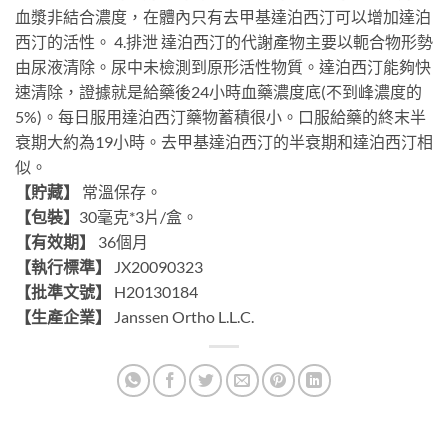
血漿非結合濃度，在體內只有去甲基達泊西汀可以增加達泊
西汀的活性。 4.排泄 達泊西汀的代謝產物主要以軛合物形勢
由尿液清除。尿中未檢測到原形活性物質。達泊西汀能夠快
速清除，證據就是給藥後24小時血藥濃度底(不到峰濃度的
5%)。每日服用達泊西汀藥物蓄積很小。口服給藥的終末半
衰期大約為19小時。去甲基達泊西汀的半衰期和達泊西汀相
似。
【貯藏】
常溫保存。
【包裝】
30毫克*3片/盒。
【有效期】
36個月
【執行標準】
JX20090323
【批準文號】
H20130184
【生產企業】
Janssen Ortho L.L.C.