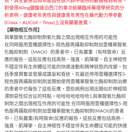
效，其主要原因為本產品在該人群中使用的數據極為有限。
對使用60mg鹽酸達泊西汀的單次給藥臨床藥理學研究的分
析表明，健康老年男性與健康青年男性在藥代動力學參數
(Cmax，AUCinf，Tmax)上沒有顯著差異。
【藥物相互作用】
與單胺氧化酶抑制劑氧化酶之間出現相互作用的可能性
在同時服用壹種選擇性5-羥色胺再攝取抑制劑加壹種單胺氧
化酶抑制劑（MAOI）的患者中，已有嚴重（有時致命）反
應的報告，這些反應包括高熱、強直、肌陣攣、自主神經性
不穩定伴有生命體征可能的快速波動和精神狀態的改變，包
括季度興奮並發展成譫妄和昏迷，在最近停用壹種選擇性5-
羥色胺再攝取抑制劑並開始使用壹種單胺氧化酶抑制劑治療
的患者中也報告了這些反應，壹些病例出現出類似於神經阻
滯劑惡性綜合征的特點。哈哈哈哈哈哈哈1.與單胺氧化酶抑
制劑之間出現相互作用的可能性 在同時服用壹種選擇性5-羥
色胺再攝取抑制劑加壹種單胺氧化酶抑制劑(MAOI)的患者
中，已有嚴重(有時致命)反應的報告，這些反應包括高熱、
強直、肌陣攣、自主神經性不穩並伴有生命體征可能的快速