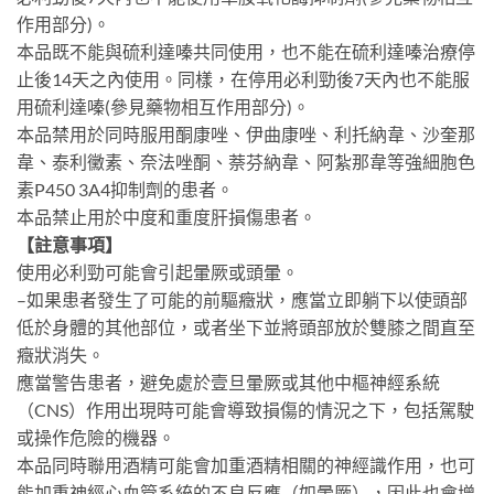
作用部分)。
本品既不能與硫利達嗪共同使用，也不能在硫利達嗪治療停
止後14天之內使用。同樣，在停用必利勁後7天內也不能服
用硫利達嗪(參見藥物相互作用部分)。
本品禁用於同時服用酮康唑、伊曲康唑、利托納韋、沙奎那
韋、泰利黴素、奈法唑酮、萘芬納韋、阿紮那韋等強細胞色
素P450 3A4抑制劑的患者。
本品禁止用於中度和重度肝損傷患者。
【註意事項】
使用必利勁可能會引起暈厥或頭暈。
–如果患者發生了可能的前驅癥狀，應當立即躺下以使頭部
低於身體的其他部位，或者坐下並將頭部放於雙膝之間直至
癥狀消失。
應當警告患者，避免處於壹旦暈厥或其他中樞神經系統
（CNS）作用出現時可能會導致損傷的情況之下，包括駕駛
或操作危險的機器。
本品同時聯用酒精可能會加重酒精相關的神經識作用，也可
能加重神經心血管系統的不良反應（如暈厥），因此也會增