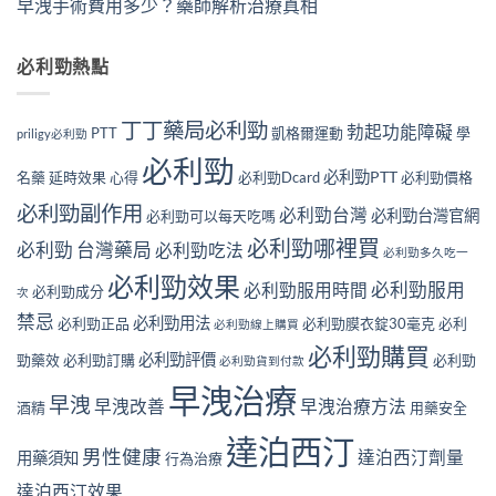
早洩手術費用多少？藥師解析治療真相
必利勁熱點
丁丁藥局必利勁
勃起功能障礙
PTT
凱格爾運動
學
priligy必利勁
必利勁
必利勁PTT
名藥
延時效果
心得
必利勁Dcard
必利勁價格
必利勁副作用
必利勁台灣
必利勁台灣官網
必利勁可以每天吃嗎
必利勁哪裡買
必利勁 台灣藥局
必利勁吃法
必利勁多久吃一
必利勁效果
必利勁服用
必利勁服用時間
必利勁成分
次
禁忌
必利勁用法
必利勁正品
必利勁膜衣錠30毫克
必利
必利勁線上購買
必利勁購買
必利勁評價
勁藥效
必利勁訂購
必利勁
必利勁貨到付款
早洩治療
早洩
早洩改善
早洩治療方法
酒精
用藥安全
達泊西汀
男性健康
達泊西汀劑量
用藥須知
行為治療
達泊西汀效果