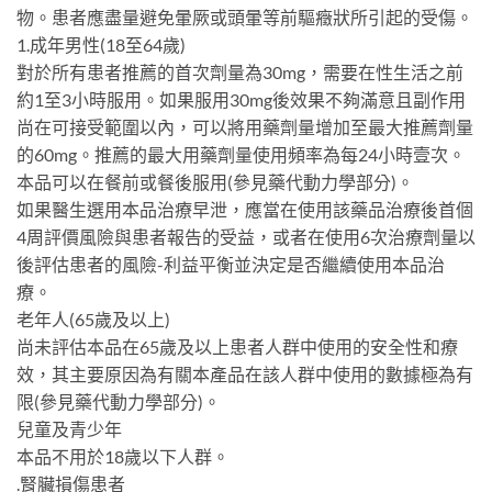
物。患者應盡量避免暈厥或頭暈等前驅癥狀所引起的受傷。
1.成年男性(18至64歲)
對於所有患者推薦的首次劑量為30mg，需要在性生活之前
約1至3小時服用。如果服用30mg後效果不夠滿意且副作用
尚在可接受範圍以內，可以將用藥劑量增加至最大推薦劑量
的60mg。推薦的最大用藥劑量使用頻率為每24小時壹次。
本品可以在餐前或餐後服用(參見藥代動力學部分)。
如果醫生選用本品治療早泄，應當在使用該藥品治療後首個
4周評價風險與患者報告的受益，或者在使用6次治療劑量以
後評估患者的風險-利益平衡並決定是否繼續使用本品治
療。
老年人(65歲及以上)
尚未評估本品在65歲及以上患者人群中使用的安全性和療
效，其主要原因為有關本產品在該人群中使用的數據極為有
限(參見藥代動力學部分)。
兒童及青少年
本品不用於18歲以下人群。
.腎臟損傷患者